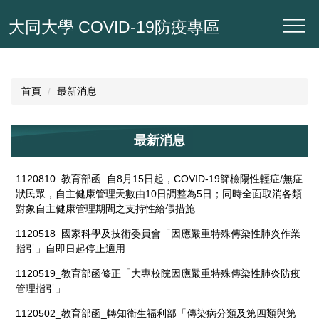
跳
大同大學 COVID-19防疫專區
到
主
要
內
容
首頁
最新消息
區
最新消息
1120810_教育部函_自8月15日起，COVID-19篩檢陽性輕症/無症
狀民眾，自主健康管理天數由10日調整為5日；同時全面取消各類
對象自主健康管理期間之支持性給假措施
1120518_國家科學及技術委員會「因應嚴重特殊傳染性肺炎作業
指引」自即日起停止適用
1120519_教育部函修正「大專校院因應嚴重特殊傳染性肺炎防疫
管理指引」
1120502_教育部函_轉知衛生福利部「傳染病分類及第四類與第