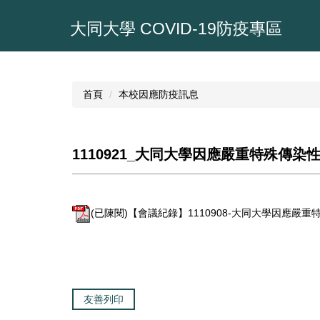
跳
到
大同大學 COVID-19防疫專區
主
要
內
容
首頁
本校因應防疫訊息
區
1110921_大同大學因應嚴重特殊傳
(已陳閱)【會議紀錄】1110908-大同大學因應嚴重
友善列印