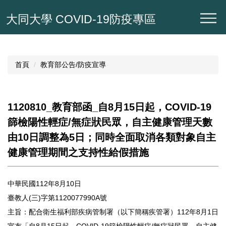
跳
大同大學 COVID-19防疫專區
到
主
要
內
容
首頁
教育部公告/防疫宣導
區
1120810_教育部函_自8月15日起，COVID-19
篩檢陽性輕症/無症狀民眾，自主健康管理天數
由10日調整為5日；同時全面取消各類對象自主
健康管理期間之支持性給假措施
中華民國112年8月10日
臺教人(三)字第1120077990A號
主旨：配合衛生福利部疾病管制署（以下簡稱疾管署）112年8月1日