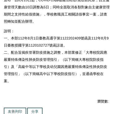
宣布「自8月15日起，COVID-19篩檢陽性輕症/無症狀民眾，自主健
康管理天數由10日調整為5日；同時全面取消各類對象自主健康管理
期間之支持性給假措施」，學校教職員工相關請假事宜一案，請查
照轉知並配合辦理。
說明：
一、本部112年8月1日臺教高通字第1122202409號函及112年8月9
日臺教授國字第1120102727號函諒達。
二、配合旨揭疾管署防疫措施之調整，本部業修正「大專校院因應
嚴重特殊傳染性肺炎防疫管理指引」（以下簡稱大專校院防疫指
引）及「高級中等以下學校及幼兒園因應嚴重特殊傳染性肺炎防疫
管理指引」（以下簡稱高中以下學校防疫指引），並通函學校在
案。
瀏覽數:
友善列印
分享