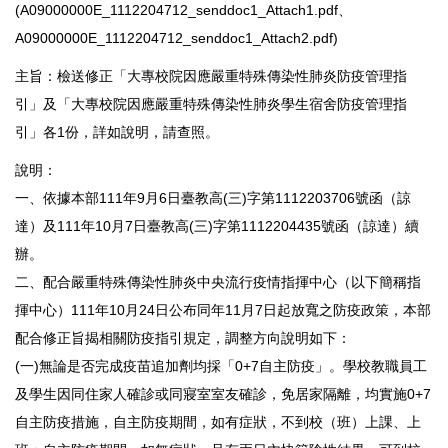
(A09000000E_1112204712_senddoc1_Attach1.pdf、
A09000000E_1112204712_senddoc1_Attach2.pdf)
主旨：檢送修正「大專校院因應嚴重特殊傳染性肺炎防疫管理指
引」及「大專校院因應嚴重特殊傳染性肺炎學生宿舍防疫管理指
引」各1份，詳如說明，請查照。
說明：
一、依據本部111年9月6日臺教高(三)字第1112203706號函（諒
達）及111年10月7日臺教高(三)字第1112204435號函（諒達）續
辦。
二、配合嚴重特殊傳染性肺炎中央流行疫情指揮中心（以下簡稱指
揮中心）111年10月24日公布同年11月7日起放寬之防疫政策，本部
配合修正旨揭相關防疫指引規定，調整方向說明如下：
(一)無論是否完成疫苗追加劑均採「0+7自主防疫」。學校教職員工
及學生因同住家人確診或同寢室室友確診，免居家隔離，均實施0+7
自主防疫措施，自主防疫期間，如有症狀，不到校（班）上課、上