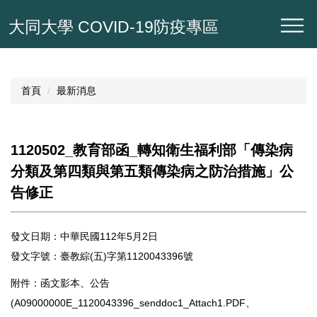
跳
大同大學 COVID-19防疫專區
到
主
要
內
容
首頁
最新消息
區
1120502_教育部函_轉知衛生福利部「傳染病
分類及第四類與第五類傳染病之防治措施」公
告修正
發文日期：中華民國112年5月2日
發文字號：臺教綜(五)字第1120043396號
附件：函文影本、公告
(A09000000E_1120043396_senddoc1_Attach1.PDF、